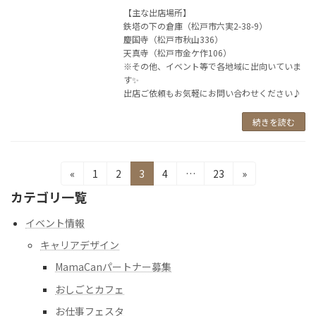
【主な出店場所】
鉄塔の下の倉庫（松戸市六実2-38-9）
慶国寺（松戸市秋山336）
天真寺（松戸市金ケ作106）
※その他、イベント等で各地域に出向いていま
す✨
出店ご依頼もお気軽にお問い合わせください♪
続きを読む
投
固
固
固
固
固
«
1
2
3
4
…
23
»
定
定
定
定
定
稿
カテゴリ一覧
ペ
ペ
ペ
ペ
ペ
の
ー
ー
ー
ー
ー
イベント情報
ジ
ジ
ジ
ジ
ジ
ペ
キャリアデザイン
ー
MamaCanパートナー募集
ジ
おしごとカフェ
お仕事フェスタ