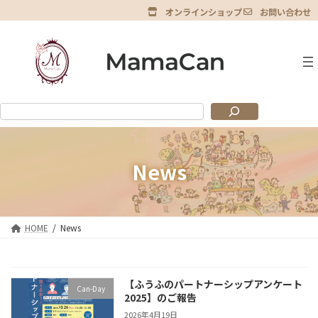
コ
ナ
オンラインショップ
お問い合わせ
ン
ビ
グ
テ
ゲ
ル
ン
ー
ー
ツ
シ
プ
へ
ョ
リ
ス
ン
ン
キ
に
ク
ッ
移
プ
動
News
HOME
News
【ふうふのパートナーシップアンケート
Can-Day
2025】のご報告
2026年4月19日