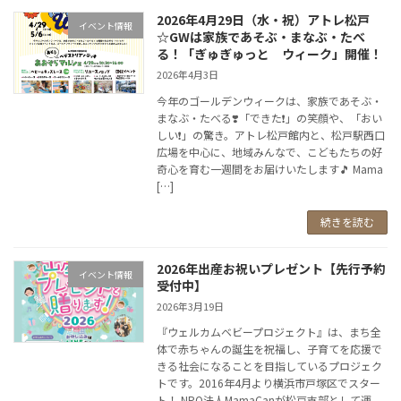
2026年4月29日（水・祝）アトレ松戸
イベント情報
☆GWは家族であそぶ・まなぶ・たべ
る！「ぎゅぎゅっと ウィーク」開催！
2026年4月3日
今年のゴールデンウィークは、家族であそぶ・
まなぶ・たべる❣️「できた❗」の笑顔や、「おい
しい❗」の驚き。アトレ松戸館内と、松戸駅西口
広場を中心に、地域みんなで、こどもたちの好
奇心を育む一週間をお届けいたします🎵 Mama
[…]
続きを読む
2026年出産お祝いプレゼント【先行予約
イベント情報
受付中】
2026年3月19日
『ウェルカムベビープロジェクト』は、まち全
体で赤ちゃんの誕生を祝福し、子育てを応援で
きる社会になることを目指しているプロジェク
トです。2016年4月より横浜市戸塚区でスター
ト！ NPO法人MamaCanが松戸支部として運