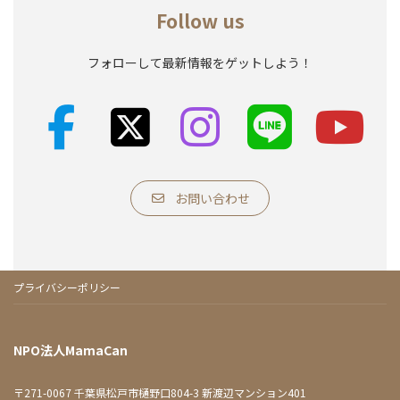
Follow us
フォローして最新情報をゲットしよう！
ア
ア
ア
ア
イ
イ
イ
イ
コ
コ
コ
コ
ン
ン
ン
ン
リ
リ
リ
リ
ン
ン
ン
ン
ク
ク
ク
ク
お問い合わせ
プライバシーポリシー
NPO法人MamaCan
〒271-0067 千葉県松戸市樋野口804-3 新渡辺マンション401