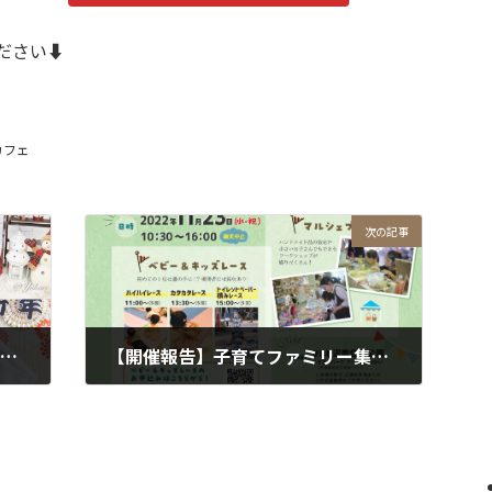
さい⬇️
カフェ
次の記事
ベビー＆キッズ撮影会～クリスマスとお正月〜☆流山おおたかの森 FLAPS
【開催報告】子育てファミリー集まれ！おさんぽマーケット
2022年11月22日