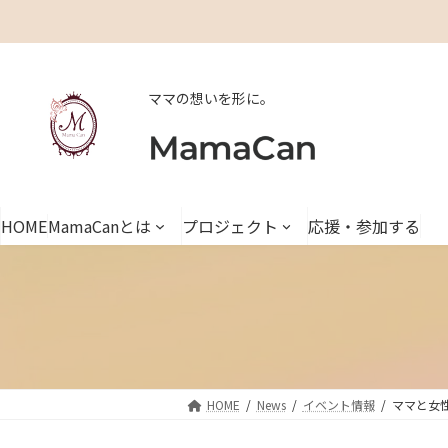
コ
ナ
ン
ビ
テ
ゲ
ン
ー
グ
ママの想いを形に。
ツ
シ
ル
へ
ョ
ー
ス
ン
プ
キ
に
リ
ッ
移
ン
HOME
MamaCanとは
プロジェクト
応援・参加する
プ
動
ク
HOME
News
イベント情報
ママと女