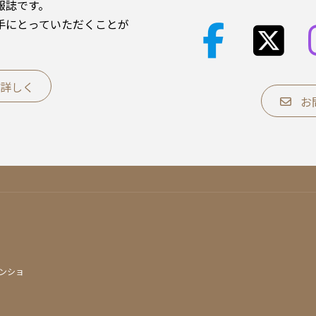
報誌です。
ア
ア
ア
手にとっていただくことが
イ
イ
イ
コ
コ
コ
ン
ン
ン
リ
リ
リ
ン
ン
ン
詳しく
ク
ク
ク
お
マンショ