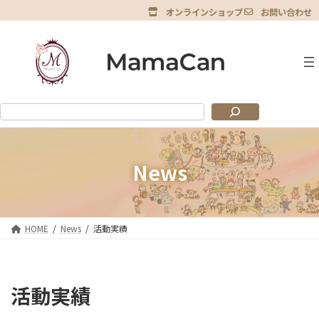
コ
ナ
オンラインショップ
お問い合わせ
ン
ビ
グ
テ
ゲ
ル
ン
ー
ー
ツ
シ
プ
へ
ョ
リ
ス
ン
ン
キ
に
ク
ッ
移
プ
動
News
HOME
News
活動実績
活動実績