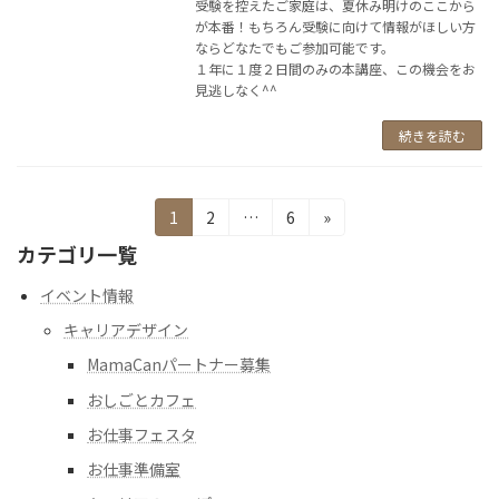
受験を控えたご家庭は、夏休み明けのここから
が本番！もちろん受験に向けて情報がほしい方
ならどなたでもご参加可能です。
１年に１度２日間のみの本講座、この機会をお
見逃しなく^^
続きを読む
投
固
固
固
1
2
…
6
»
定
定
定
稿
カテゴリ一覧
ペ
ペ
ペ
の
ー
ー
ー
イベント情報
ジ
ジ
ジ
ペ
キャリアデザイン
ー
MamaCanパートナー募集
ジ
おしごとカフェ
お仕事フェスタ
送
お仕事準備室
り