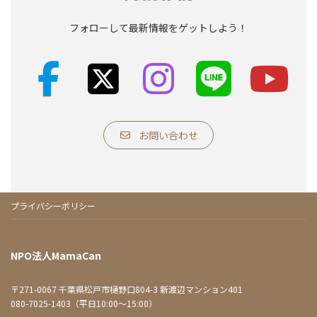
フォローして最新情報をゲットしよう！
ア
ア
ア
ア
イ
イ
イ
イ
コ
コ
コ
コ
ン
ン
ン
ン
リ
リ
リ
リ
ン
ン
ン
ン
ク
ク
ク
ク
お問い合わせ
プライバシーポリシー
NPO法人MamaCan
〒271-0067 千葉県松戸市樋野口804-3 新渡辺マンション401
080-7025-1403（平日10:00～15:00）